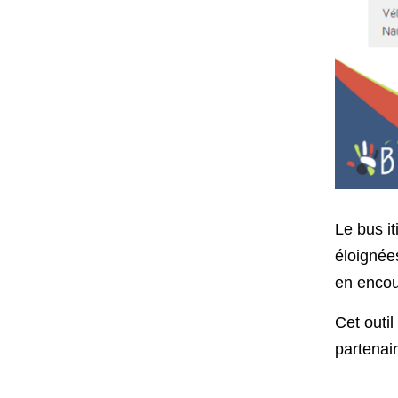
Le bus i
éloignées
en encour
Cet outi
partenai